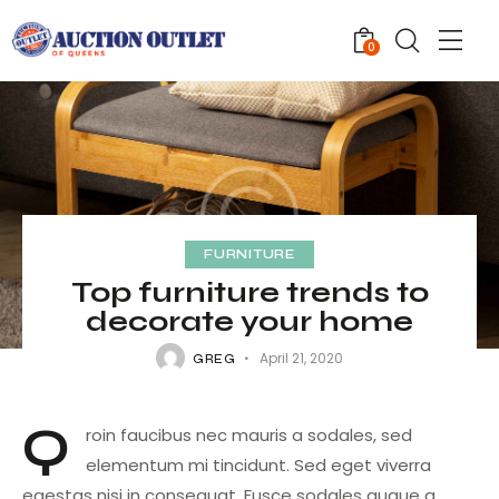
0
FURNITURE
Top furniture trends to
decorate your home
April 21, 2020
GREG
Q
roin faucibus nec mauris a sodales, sed
elementum mi tincidunt. Sed eget viverra
egestas nisi in consequat. Fusce sodales augue a