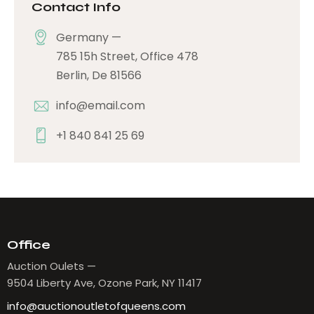
Contact Info
Germany —
785 15h Street, Office 478
Berlin, De 81566
info@email.com
+1 840 841 25 69
Office
Auction Oulets —
9504 Liberty Ave, Ozone Park, NY 11417
info@auctionoutletofqueens.com